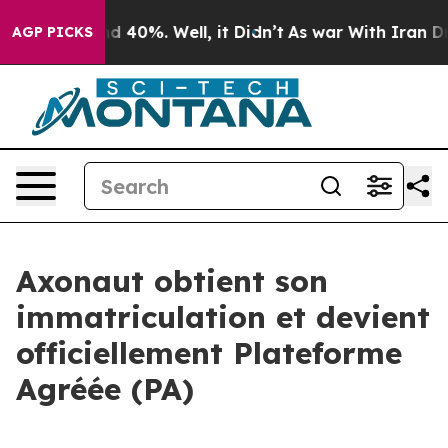
or Around 40%. Well, it Didn’t
As war With Iran Drov
AGP PICKS
Axonaut obtient son
immatriculation et devient
officiellement Plateforme
Agréée (PA)