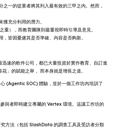
分之一的從業者將其列入最有效的三甲之內。然而，
未獲充分利用的潛力。
中之重），而教育團隊則最重視即時引導及意見。
用，皆因憂慮其是否準確、內容是否夠新。
最迅速的軟件公司，都已大量投資於實作教育、自訂進
花」的賦能之舉， 而本身就是增長之道。
全營運中心 (Agentic SOC) 體驗，並於一個工作坊內培訓了
於能為每位參與者即時建立專屬的 Vertex 環境。這讓工作坊的
的研究方法（包括 SlashData 的調查工具及受訪者分類