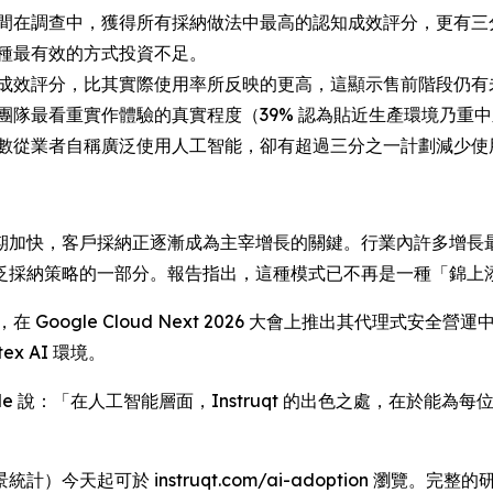
間在調查中，獲得所有採納做法中最高的認知成效評分，更有三
種最有效的方式投資不足。
成效評分，比其實際使用率所反映的更高，這顯示售前階段仍有
團隊最看重實作體驗的真實程度（39% 認為貼近生產環境乃重
數從業者自稱廣泛使用人工智能，卻有超過三分之一計劃減少使
期加快，客戶採納正逐漸成為主宰增長的關鍵。行業內許多增長
泛採納策略的一部分。報告指出，這種模式已不再是一種「錦上添
truqt，在 Google Cloud Next 2026 大會上推出其代理式安
x AI 環境。
th Manville 說：「在人工智能層面，Instruqt 的出色之處，在
今天起可於 instruqt.com/ai-adoption 瀏覽。完整