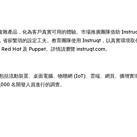
司將複雜產品，化為客戶真實可用的體驗。市場推廣團隊借助 Inst
驗證，省卻繁瑣的設定工夫。教育團隊使用 Instruqt，以真實
、Red Hat 及 Puppet。詳情請瀏覽 instruqt.com。
蹤包括流動裝置、桌面電腦、物聯網 (IoT)、雲端、網頁、擴增實境 
,000 名開發人員進行的調查。