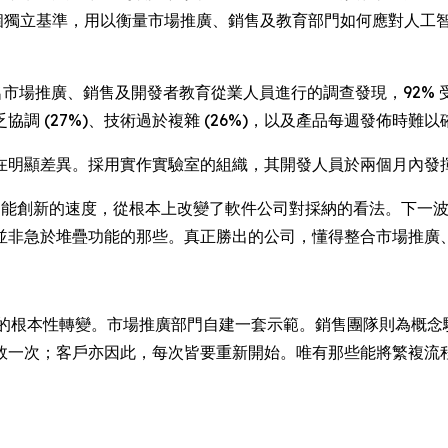
獨立基準，用以衡量市場推廣、銷售及教育部門如何應對人工智能
公司 424 名市場推廣、銷售及開發者教育從業人員進行的調查發現，
 (27%)、技術過於複雜 (26%)，以及產品每週發佈時難以確保
明顯差異。採用實作實驗室的組織，其開發人員於兩個月內發揮
n 表示：「人工智能創新的速度，從根本上改變了軟件公司對採納的看法
並非急於堆疊功能的那些。真正勝出的公司，懂得整合市場推廣
所需的根本性轉變。市場推廣部門自建一套示範。銷售團隊則為概念驗
效一次；客戶亦因此，每次皆要重新開始。唯有那些能將繁複流