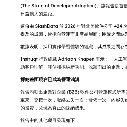
(The State of Developer Adoption)
。該報告是首個
日益擴大的差距。
這份由 SlashData 於 2026 年對北美軟件
提及的成因，皆指向營運而非產品層面：團隊之間缺乏協調
數據表明，採用實作學習體驗的組織，其成果之間存在
Instruqt 行政總裁 Adriaan Knape
助客戶理解、評估和採納新功能。脫穎而出的企業，
採納差距現在已成為營運鴻溝
報告勾勒出企業對企業 (B2B) 軟件公司營運模式
重來。交接一次，脈絡丟失一次；發佈一次，內容失
的投資，兌現為真正的採納成果。
報告中的其他矚目發現如下：