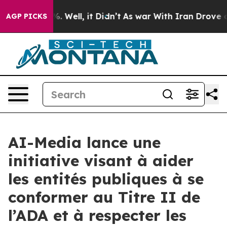
nd 40%. Well, it Didn’t
As war With Iran Drove oil P
AGP PICKS
AI-Media lance une
initiative visant à aider
les entités publiques à se
conformer au Titre II de
l’ADA et à respecter les