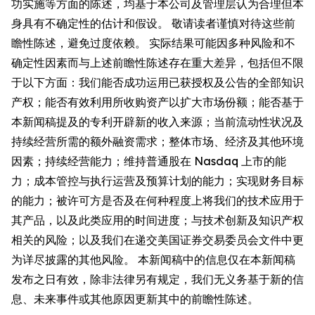
功实施等方面的陈述，均基于本公司及管理层认为合理但本
身具有不确定性的估计和假设。 敬请读者谨慎对待这些前
瞻性陈述，避免过度依赖。 实际结果可能因多种风险和不
确定性因素而与上述前瞻性陈述存在重大差异，包括但不限
于以下方面：我们能否成功运用已获授权及公告的全部知识
产权；能否有效利用所收购资产以扩大市场份额；能否基于
本新闻稿提及的专利开辟新的收入来源；当前流动性状况及
持续经营所需的额外融资需求；整体市场、经济及其他环境
因素；持续经营能力；维持普通股在 Nasdaq 上市的能
力；成本管控与执行运营及预算计划的能力；实现财务目标
的能力；被许可方是否及在何种程度上将我们的技术应用于
其产品，以及此类应用的时间进度；与技术创新及知识产权
相关的风险；以及我们在递交美国证券交易委员会文件中更
为详尽披露的其他风险。 本新闻稿中的信息仅在本新闻稿
发布之日有效，除非法律另有规定，我们无义务基于新的信
息、未来事件或其他原因更新其中的前瞻性陈述。