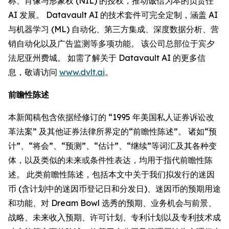
称、肖像与形象权 (NIL) 的授权，推动诚信为本的负责任
AI 发展。 Datavault AI 的技术套件可完全定制，涵盖 AI
与机器学习 (ML) 自动化、第三方集成、深度数据分析、营
销自动化以及广告监测等多项功能。 该公司总部位于宾夕
法尼亚州费城。 如需了解关于 Datavault AI 的更多信
息，敬请访问
www.dvlt.ai
。
前瞻性陈述
本新闻稿包含依据经修订的 “1995 年美国私人证券诉讼改
革法案” 及其他证券法律所界定的“前瞻性陈述”。 诸如“预
计”、“将会”、“预测”、“估计”、“继续”等词汇及其各种变
体，以及类似的未来或条件性表达，均用于指代前瞻性陈
述。 此类前瞻性陈述，包括本文中关于我们拟发行的迷因
币 (含计划中的迷因币登记日和分发日)、迷因币的预期用途
和功能、对 Dream Bowl 选秀的预期、业务机会与前景、
战略、未来收入预期、许可计划、专利计划以及专利技术成