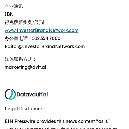
企业通讯
IBN
得克萨斯州奥斯汀市
www.InvestorBrandNetwork.com
办公室电话：512.354.7000
Editor@InvestorBrandNetwork.com
媒体联系方式：
marketing@dvlt.ai
Legal Disclaimer:
EIN Presswire provides this news content "as is"